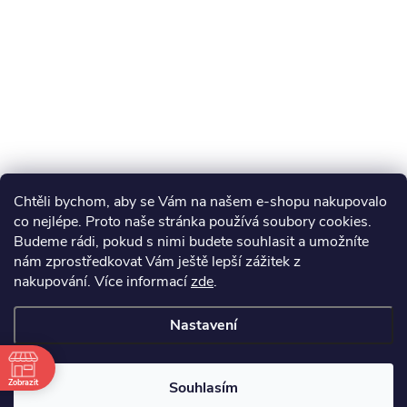
Chtěli bychom, aby se Vám na našem e-shopu nakupovalo
co nejlépe. Proto naše stránka používá soubory cookies.
Budeme rádi, pokud s nimi budete souhlasit a umožníte
nám zprostředkovat Vám ještě lepší zážitek z
nakupování.
Více informací
zde
.
Nastavení
Zobrazit
Souhlasím