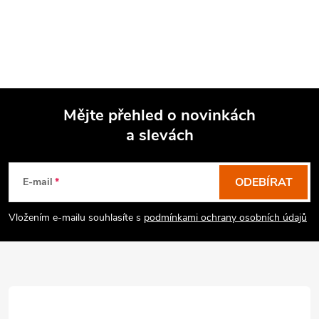
Mějte přehled o novinkách
a slevách
Z
á
p
ODEBÍRAT
E-mail
a
Vložením e-mailu souhlasíte s
podmínkami ochrany osobních údajů
t
í