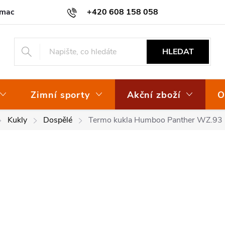
amace
Osvědčení EKO-KOM
+420 608 158 058
HLEDAT
Zimní sporty
Akční zboží
O
Kukly
Dospělé
Termo kukla Humboo Panther WZ.93