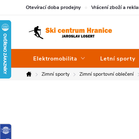
Přejít
Otevírací doba prodejny
Vrácení zboží a rekl
na
obsah
Elektromobilita
Letní sporty
Zimní sporty
Zimní sportovní oblečení
Domů