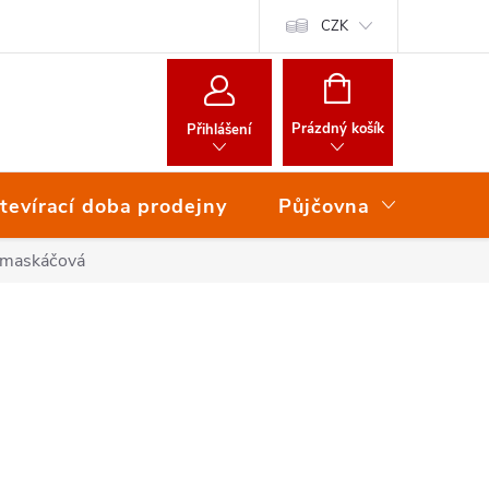
CZK
NÁKUPNÍ
KOŠÍK
Prázdný košík
Přihlášení
tevírací doba prodejny
Půjčovna
Ser
 maskáčová