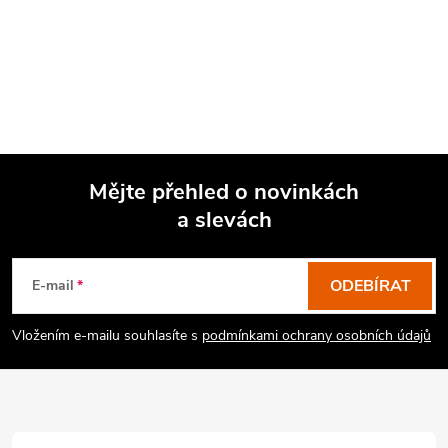
Mějte přehled o novinkách
a slevách
Z
á
p
ODEBÍRAT
E-mail
a
Vložením e-mailu souhlasíte s
podmínkami ochrany osobních údajů
t
í