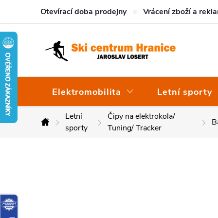
Přejít
Otevírací doba prodejny
Vrácení zboží a rekl
na
obsah
Elektromobilita
Letní sporty
Letní
Čipy na elektrokola/
B
Domů
sporty
Tuning/ Tracker