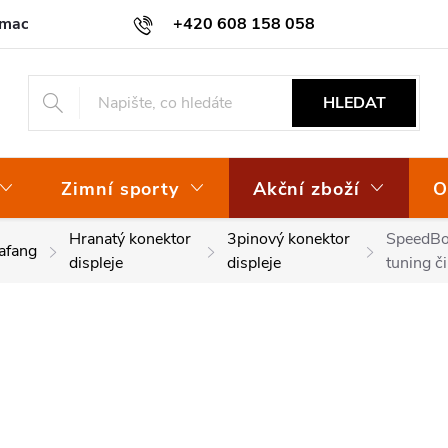
amace
Osvědčení EKO-KOM
+420 608 158 058
HLEDAT
Zimní sporty
Akční zboží
O
Hranatý konektor
3pinový konektor
SpeedBox
afang
displeje
displeje
tuning či