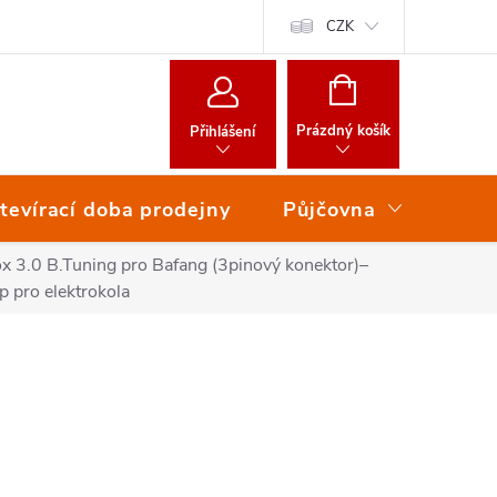
CZK
NÁKUPNÍ
KOŠÍK
Prázdný košík
Přihlášení
tevírací doba prodejny
Půjčovna
Ser
 3.0 B.Tuning pro Bafang (3pinový konektor)–
p pro elektrokola