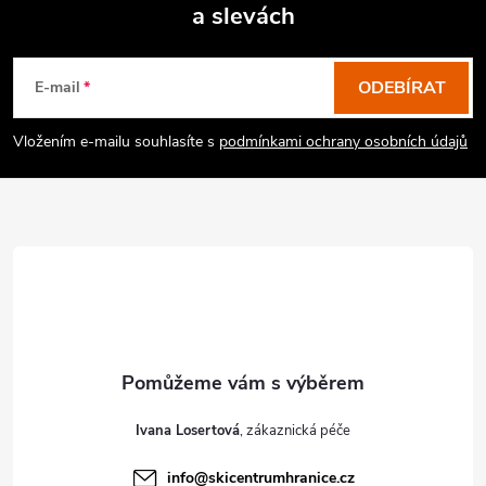
a slevách
Z
á
p
ODEBÍRAT
E-mail
a
Vložením e-mailu souhlasíte s
podmínkami ochrany osobních údajů
t
í
Ivana Losertová
info
@
skicentrumhranice.cz